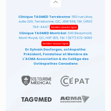
Clinique TAGMED Terrebonne
: 1150 rue Lévis,
suite 200, Terrebonne, QC, J6W 5S6, Tél:
(450)
704-4447
Rendez-vous en ligne
Clinique TAGMED Montréal
: 1140 Beaumont,
Mont-Royal, QC, H3P 3E5, Tél:
1 (877) 672-9060
Rendez-vous en ligne
Dr Sylvain Desforges, ostéopathe:
Président, Fondateur et Membre de
L'ACMA Association
& du Collège des
Ostéopathes Canadiens