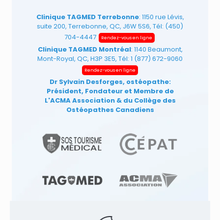
Clinique TAGMED Terrebonne
: 1150 rue Lévis,
suite 200, Terrebonne, QC, J6W 5S6, Tél:
(450)
704-4447
Rendez-vous en ligne
Clinique TAGMED Montréal
: 1140 Beaumont,
Mont-Royal, QC, H3P 3E5, Tél:
1 (877) 672-9060
Rendez-vous en ligne
Dr Sylvain Desforges, ostéopathe:
Président, Fondateur et Membre de
L'ACMA Association
& du Collège des
Ostéopathes Canadiens