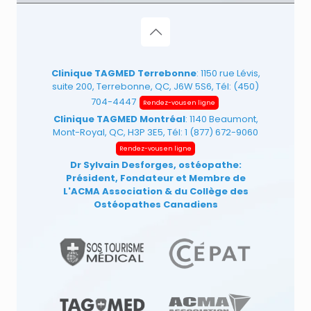
Clinique TAGMED Terrebonne
: 1150 rue Lévis,
suite 200, Terrebonne, QC, J6W 5S6, Tél:
(450)
704-4447
Rendez-vous en ligne
Clinique TAGMED Montréal
: 1140 Beaumont,
Mont-Royal, QC, H3P 3E5, Tél:
1 (877) 672-9060
Rendez-vous en ligne
Dr Sylvain Desforges, ostéopathe:
Président, Fondateur et Membre de
L'ACMA Association
& du Collège des
Ostéopathes Canadiens