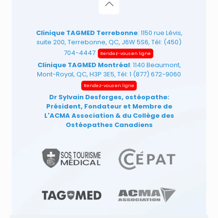
Clinique TAGMED Terrebonne
: 1150 rue Lévis,
suite 200, Terrebonne, QC, J6W 5S6, Tél:
(450)
704-4447
Rendez-vous en ligne
Clinique TAGMED Montréal
: 1140 Beaumont,
Mont-Royal, QC, H3P 3E5, Tél:
1 (877) 672-9060
Rendez-vous en ligne
Dr Sylvain Desforges, ostéopathe:
Président, Fondateur et Membre de
L'ACMA Association
& du Collège des
Ostéopathes Canadiens