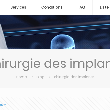
Services
Conditions
FAQ
Liste
irurgie des impla
Home
Blog
chirurgie des implants
rs