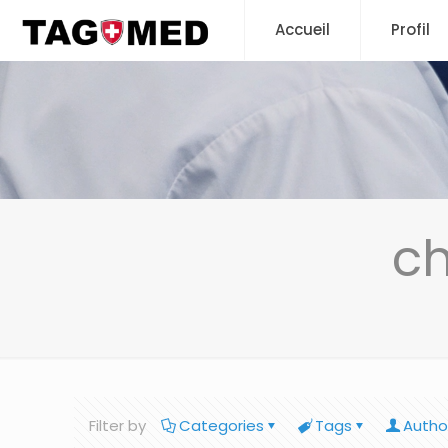
Accueil
Profil
ch
Filter by
Categories
Tags
Autho