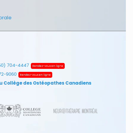
brale
50) 704-4447
Rendez-vous en ligne
672-9060
Rendez-vous en ligne
u Collège des Ostéopathes Canadiens