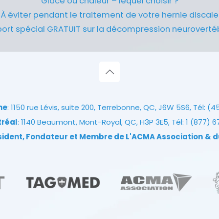
Glace ou chaleur – lequel choisir ?
À éviter pendant le traitement de votre hernie discale
ort spécial GRATUIT sur la décompression neuroverté
ne
: 1150 rue Lévis, suite 200, Terrebonne, QC, J6W 5S6, Tél:
(4
tréal
: 1140 Beaumont, Mont-Royal, QC, H3P 3E5, Tél:
1 (877) 
ésident, Fondateur et Membre de L'ACMA Association
& d