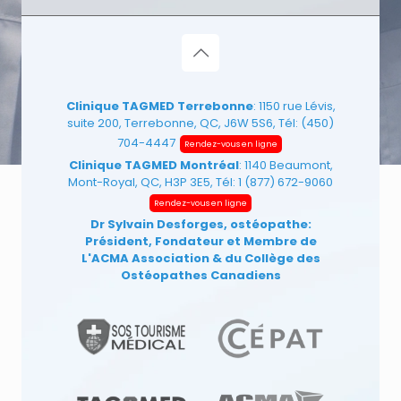
Clinique TAGMED Terrebonne
: 1150 rue Lévis,
suite 200, Terrebonne, QC, J6W 5S6, Tél:
(450)
704-4447
Rendez-vous en ligne
Clinique TAGMED Montréal
: 1140 Beaumont,
Mont-Royal, QC, H3P 3E5, Tél:
1 (877) 672-9060
Rendez-vous en ligne
Dr Sylvain Desforges, ostéopathe:
Président, Fondateur et Membre de
L'ACMA Association
& du Collège des
Ostéopathes Canadiens