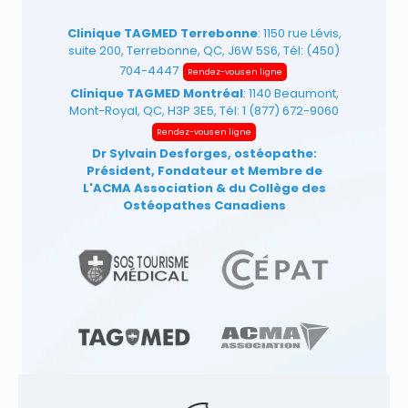
Clinique TAGMED Terrebonne
: 1150 rue Lévis,
suite 200, Terrebonne, QC, J6W 5S6, Tél:
(450)
704-4447
Rendez-vous en ligne
Clinique TAGMED Montréal
: 1140 Beaumont,
Mont-Royal, QC, H3P 3E5, Tél:
1 (877) 672-9060
Rendez-vous en ligne
Dr Sylvain Desforges, ostéopathe:
Président, Fondateur et Membre de
L'ACMA Association
& du Collège des
Ostéopathes Canadiens