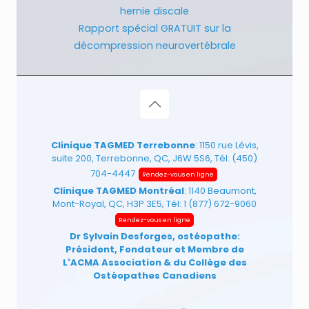
hernie discale
Rapport spécial GRATUIT sur la
décompression neurovertébrale
Clinique TAGMED Terrebonne
: 1150 rue Lévis,
suite 200, Terrebonne, QC, J6W 5S6, Tél:
(450)
704-4447
Rendez-vous en ligne
Clinique TAGMED Montréal
: 1140 Beaumont,
Mont-Royal, QC, H3P 3E5, Tél:
1 (877) 672-9060
Rendez-vous en ligne
Dr Sylvain Desforges, ostéopathe:
Président, Fondateur et Membre de
L'ACMA Association
& du Collège des
Ostéopathes Canadiens