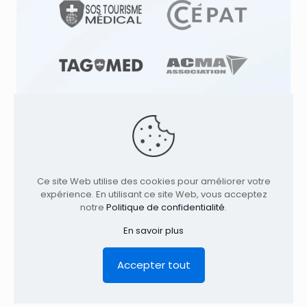
© 1991
-2026
Clinique TAGMED
Cliniques
d'Ostéopathie & Ostéopathe à: | Terrebonne |
Ce site Web utilise des cookies pour améliorer votre
Montréal | . Tous droits réservés.
Où nous
expérience. En utilisant ce site Web, vous acceptez
trouver
notre
Politique de confidentialité
.
Accueil
Profil
Services
Conditions
En savoir plus
Contact
Avis Légal
Politique de confidentialité
EN
Accepter tout