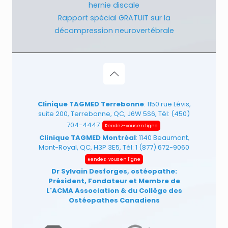
hernie discale
Rapport spécial GRATUIT sur la
décompression neurovertébrale
Clinique TAGMED Terrebonne
: 1150 rue Lévis,
suite 200, Terrebonne, QC, J6W 5S6, Tél:
(450)
704-4447
Rendez-vous en ligne
Clinique TAGMED Montréal
: 1140 Beaumont,
Mont-Royal, QC, H3P 3E5, Tél:
1 (877) 672-9060
Rendez-vous en ligne
Dr Sylvain Desforges, ostéopathe:
Président, Fondateur et Membre de
L'ACMA Association
& du Collège des
Ostéopathes Canadiens