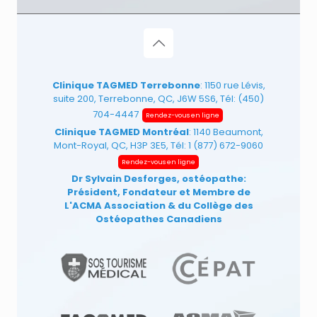
Clinique TAGMED Terrebonne
: 1150 rue Lévis,
suite 200, Terrebonne, QC, J6W 5S6, Tél:
(450)
704-4447
Rendez-vous en ligne
Clinique TAGMED Montréal
: 1140 Beaumont,
Mont-Royal, QC, H3P 3E5, Tél:
1 (877) 672-9060
Rendez-vous en ligne
Dr Sylvain Desforges, ostéopathe:
Président, Fondateur et Membre de
L'ACMA Association
& du Collège des
Ostéopathes Canadiens