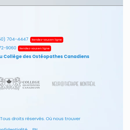
50) 704-4447
Rendez-vous en ligne
672-9060
Rendez-vous en ligne
u Collège des Ostéopathes Canadiens
Tous droits réservés.
Où nous trouver
onfidentialité
EN