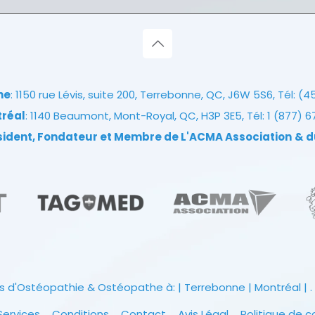
ne
: 1150 rue Lévis, suite 200, Terrebonne, QC, J6W 5S6, Tél:
(4
tréal
: 1140 Beaumont, Mont-Royal, QC, H3P 3E5, Tél:
1 (877) 
ésident, Fondateur et Membre de L'ACMA Association
& d
s d'Ostéopathie & Ostéopathe à: | Terrebonne | Montréal | . 
Services
Conditions
Contact
Avis Légal
Politique de c