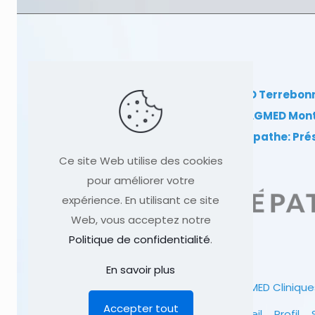
Clinique TAGMED Terrebon
Clinique TAGMED Mon
Dr Sylvain Desforges, ostéopathe: Pr
Ce site Web utilise des cookies
pour améliorer votre
expérience. En utilisant ce site
Web, vous acceptez notre
Politique de confidentialité
.
En savoir plus
© 1991
-2026
Clinique TAGMED
Clinique
Accepter tout
Accueil
Profil