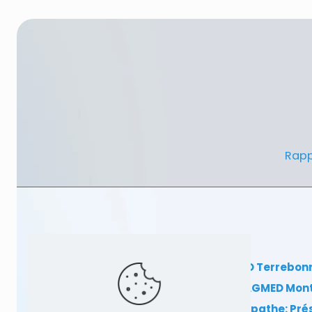
Rapp
Clinique TAGMED Terrebon
Clinique TAGMED Mon
Dr Sylvain Desforges, ostéopathe: Pr