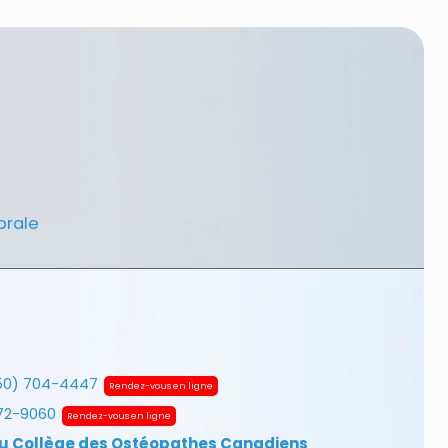
brale
50) 704-4447
Rendez-vous en ligne
672-9060
Rendez-vous en ligne
u Collège des Ostéopathes Canadiens