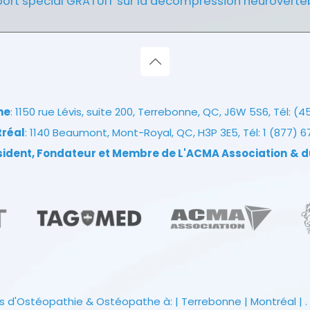
ort spécial GRATUIT sur la décompression neuroverté
ne
: 1150 rue Lévis, suite 200, Terrebonne, QC, J6W 5S6, Tél:
(4
tréal
: 1140 Beaumont, Mont-Royal, QC, H3P 3E5, Tél:
1 (877) 
ésident, Fondateur et Membre de L'ACMA Association
& d
s d'Ostéopathie & Ostéopathe à: | Terrebonne | Montréal | . 