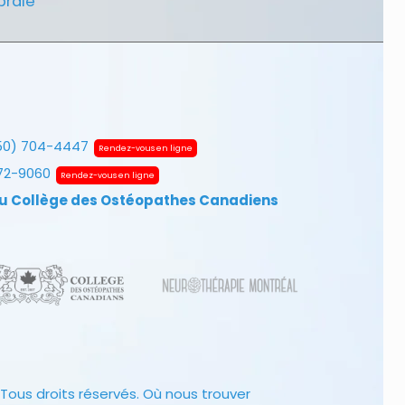
brale
50) 704-4447
Rendez-vous en ligne
672-9060
Rendez-vous en ligne
u Collège des Ostéopathes Canadiens
Tous droits réservés.
Où nous trouver