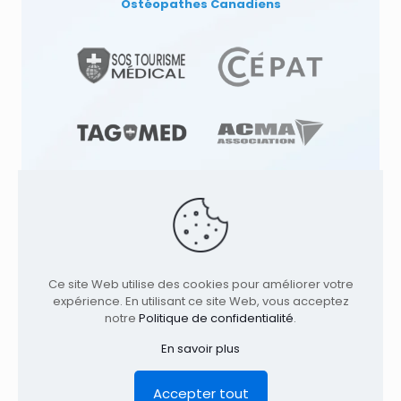
Ostéopathes Canadiens
© 1991
-2026
Clinique TAGMED
Cliniques
d'Ostéopathie & Ostéopathe à: | Terrebonne |
Ce site Web utilise des cookies pour améliorer votre
Montréal | . Tous droits réservés.
Où nous
expérience. En utilisant ce site Web, vous acceptez
trouver
notre
Politique de confidentialité
.
Accueil
Profil
Services
Conditions
En savoir plus
Contact
Avis Légal
Politique de confidentialité
EN
Accepter tout