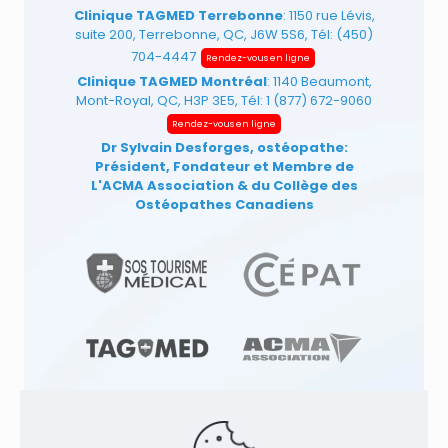
Clinique TAGMED Terrebonne
: 1150 rue Lévis,
suite 200, Terrebonne, QC, J6W 5S6, Tél:
(450)
704-4447
Rendez-vous en ligne
Clinique TAGMED Montréal
: 1140 Beaumont,
Mont-Royal, QC, H3P 3E5, Tél:
1 (877) 672-9060
Rendez-vous en ligne
Dr Sylvain Desforges, ostéopathe:
Président, Fondateur et Membre de
L'ACMA Association
& du Collège des
Ostéopathes Canadiens