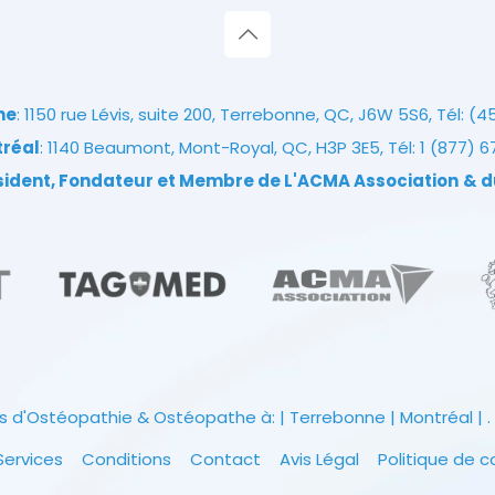
ne
: 1150 rue Lévis, suite 200, Terrebonne, QC, J6W 5S6, Tél:
(4
tréal
: 1140 Beaumont, Mont-Royal, QC, H3P 3E5, Tél:
1 (877) 
ésident, Fondateur et Membre de L'ACMA Association
& d
s d'Ostéopathie & Ostéopathe à: | Terrebonne | Montréal | . 
Services
Conditions
Contact
Avis Légal
Politique de c