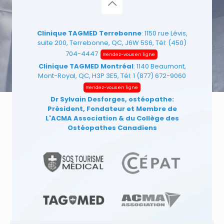
Clinique TAGMED Terrebonne
: 1150 rue Lévis,
suite 200, Terrebonne, QC, J6W 5S6, Tél:
(450)
704-4447
Rendez-vous en ligne
Clinique TAGMED Montréal
: 1140 Beaumont,
Mont-Royal, QC, H3P 3E5, Tél:
1 (877) 672-9060
Rendez-vous en ligne
Dr Sylvain Desforges, ostéopathe:
Président, Fondateur et Membre de
L'ACMA Association
& du Collège des
Ostéopathes Canadiens