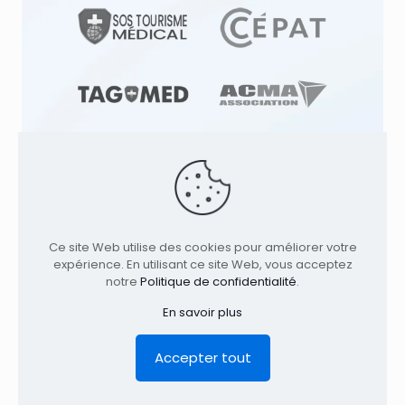
© 1991
-2026
Clinique TAGMED
Cliniques
d'Ostéopathie & Ostéopathe à: | Terrebonne |
Ce site Web utilise des cookies pour améliorer votre
Montréal | . Tous droits réservés.
Où nous
expérience. En utilisant ce site Web, vous acceptez
trouver
notre
Politique de confidentialité
.
Accueil
Profil
Services
Conditions
En savoir plus
Contact
Avis Légal
Politique de confidentialité
EN
Accepter tout