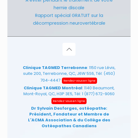
hernie discale
Rapport spécial GRATUIT sur la
décompression neurovertébrale
Clinique TAGMED Terrebonne
: 1150 rue Lévis,
suite 200, Terrebonne, QC, J6W 5S6, Tél:
(450)
704-4447
Rendez-vous en ligne
Clinique TAGMED Montréal
: 1140 Beaumont,
Mont-Royal, QC, H3P 3E5, Tél:
1 (877) 672-9060
Rendez-vous en ligne
Dr Sylvain Desforges, ostéopathe:
Président, Fondateur et Membre de
L'ACMA Association
& du Collège des
Ostéopathes Canadiens