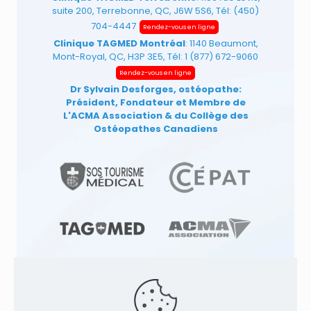
suite 200, Terrebonne, QC, J6W 5S6, Tél:
(450)
704-4447
Rendez-vous en ligne
Clinique TAGMED Montréal
: 1140 Beaumont,
Mont-Royal, QC, H3P 3E5, Tél:
1 (877) 672-9060
Rendez-vous en ligne
Dr Sylvain Desforges, ostéopathe:
Président, Fondateur et Membre de
L'ACMA Association
& du Collège des
Ostéopathes Canadiens