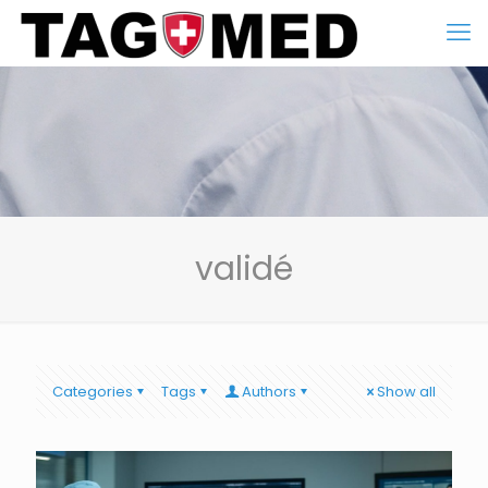
validé
Categories
Tags
Authors
Show all