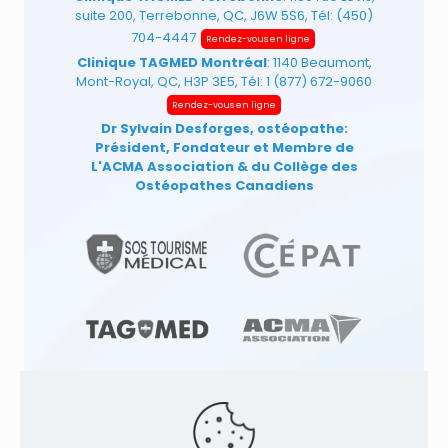
suite 200, Terrebonne, QC, J6W 5S6, Tél:
(450)
704-4447
Rendez-vous en ligne
Clinique TAGMED Montréal
: 1140 Beaumont,
Mont-Royal, QC, H3P 3E5, Tél:
1 (877) 672-9060
Rendez-vous en ligne
Dr Sylvain Desforges, ostéopathe:
Président, Fondateur et Membre de
L'ACMA Association
& du Collège des
Ostéopathes Canadiens