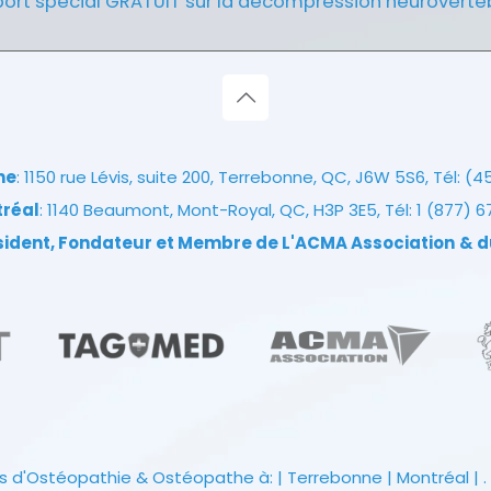
ort spécial GRATUIT sur la décompression neuroverté
ne
: 1150 rue Lévis, suite 200, Terrebonne, QC, J6W 5S6, Tél:
(4
tréal
: 1140 Beaumont, Mont-Royal, QC, H3P 3E5, Tél:
1 (877) 
ésident, Fondateur et Membre de L'ACMA Association
& d
s d'Ostéopathie & Ostéopathe à: | Terrebonne | Montréal | . 