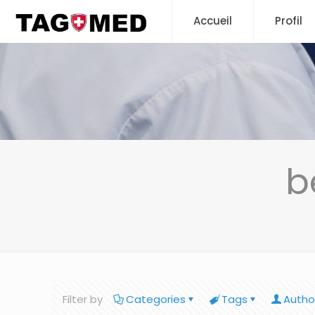
Accueil
Profil
b
Filter by
Categories
Tags
Autho