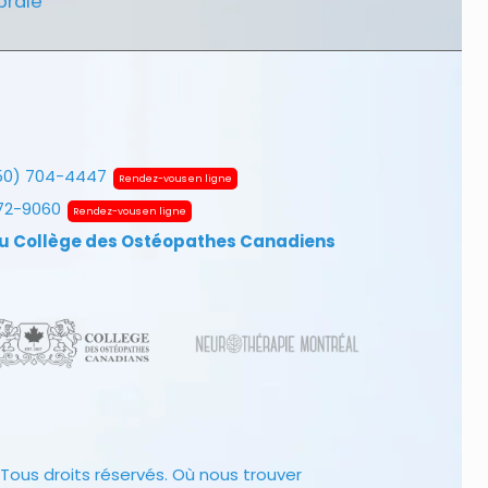
brale
50) 704-4447
Rendez-vous en ligne
672-9060
Rendez-vous en ligne
u Collège des Ostéopathes Canadiens
Tous droits réservés.
Où nous trouver