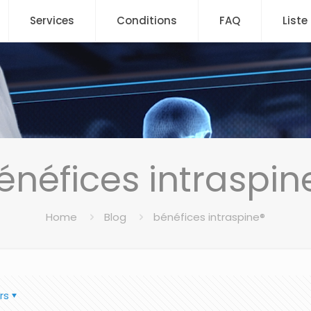
Services
Conditions
FAQ
Liste
énéfices intraspin
Home
Blog
bénéfices intraspine®
rs