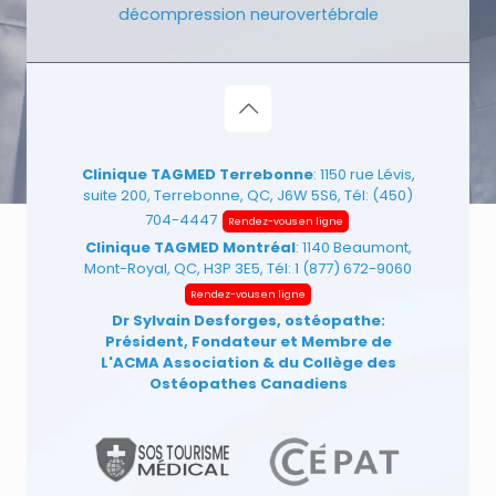
décompression neurovertébrale
Clinique TAGMED Terrebonne
: 1150 rue Lévis,
suite 200, Terrebonne, QC, J6W 5S6, Tél:
(450)
704-4447
Rendez-vous en ligne
Clinique TAGMED Montréal
: 1140 Beaumont,
Mont-Royal, QC, H3P 3E5, Tél:
1 (877) 672-9060
Rendez-vous en ligne
Dr Sylvain Desforges, ostéopathe:
Président, Fondateur et Membre de
L'ACMA Association
& du Collège des
Ostéopathes Canadiens