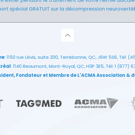
À éviter pendant le traitement de votre hernie discale
ort spécial GRATUIT sur la décompression neuroverté
ne
: 1150 rue Lévis, suite 200, Terrebonne, QC, J6W 5S6, Tél:
(4
tréal
: 1140 Beaumont, Mont-Royal, QC, H3P 3E5, Tél:
1 (877) 
ésident, Fondateur et Membre de L'ACMA Association
& d