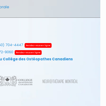
brale
50) 704-4447
Rendez-vous en ligne
672-9060
Rendez-vous en ligne
u Collège des Ostéopathes Canadiens