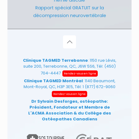
Rapport spécial GRATUIT sur la
décompression neurovertébrale
Clinique TAGMED Terrebonne
: 1150 rue Lévis,
suite 200, Terrebonne, QC, J6W 5S6, Tél:
(450)
704-4447
Rendez-vous en ligne
Clinique TAGMED Montréal
: 1140 Beaumont,
Mont-Royal, QC, H3P 3E5, Tél:
1 (877) 672-9060
Rendez-vous en ligne
Dr Sylvain Desforges, ostéopathe:
Président, Fondateur et Membre de
L'ACMA Association
& du Collège des
Ostéopathes Canadiens