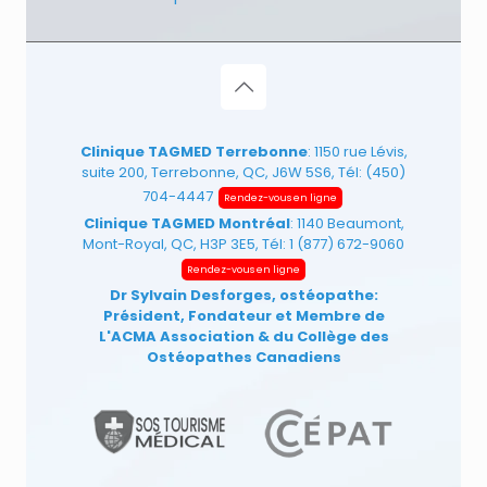
Clinique TAGMED Terrebonne
: 1150 rue Lévis,
suite 200, Terrebonne, QC, J6W 5S6, Tél:
(450)
704-4447
Rendez-vous en ligne
Clinique TAGMED Montréal
: 1140 Beaumont,
Mont-Royal, QC, H3P 3E5, Tél:
1 (877) 672-9060
Rendez-vous en ligne
Dr Sylvain Desforges, ostéopathe:
Président, Fondateur et Membre de
L'ACMA Association
& du Collège des
Ostéopathes Canadiens