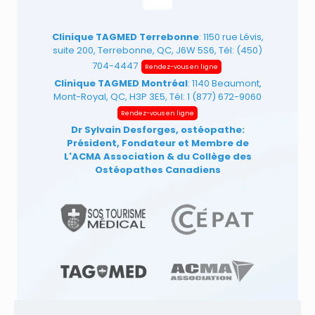
Clinique TAGMED Terrebonne
: 1150 rue Lévis,
suite 200, Terrebonne, QC, J6W 5S6, Tél:
(450)
704-4447
Rendez-vous en ligne
Clinique TAGMED Montréal
: 1140 Beaumont,
Mont-Royal, QC, H3P 3E5, Tél:
1 (877) 672-9060
Rendez-vous en ligne
Dr Sylvain Desforges, ostéopathe:
Président, Fondateur et Membre de
L'ACMA Association
& du Collège des
Ostéopathes Canadiens