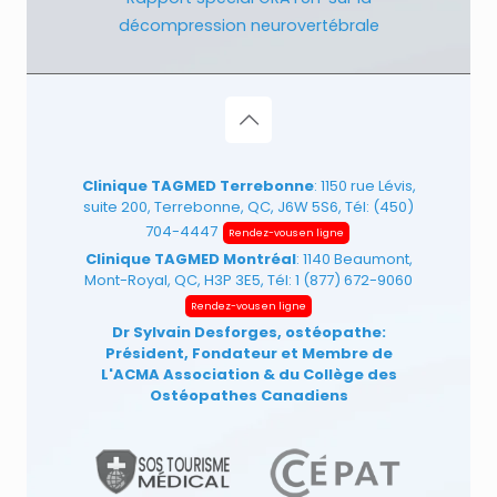
décompression neurovertébrale
Clinique TAGMED Terrebonne
: 1150 rue Lévis,
suite 200, Terrebonne, QC, J6W 5S6, Tél:
(450)
704-4447
Rendez-vous en ligne
Clinique TAGMED Montréal
: 1140 Beaumont,
Mont-Royal, QC, H3P 3E5, Tél:
1 (877) 672-9060
Rendez-vous en ligne
Dr Sylvain Desforges, ostéopathe:
Président, Fondateur et Membre de
L'ACMA Association
& du Collège des
Ostéopathes Canadiens