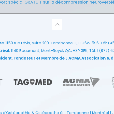
ort spécial GRATUIT sur la décompression neuroverté
ne
: 1150 rue Lévis, suite 200, Terrebonne, QC, J6W 5S6, Tél:
(4
tréal
: 1140 Beaumont, Mont-Royal, QC, H3P 3E5, Tél:
1 (877) 
ésident, Fondateur et Membre de L'ACMA Association
& d
s d'Ostéopathie & Ostéopathe à: | Terrebonne | Montréal | . 