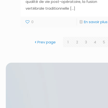
qualité de vie post-opératoire, la fusion
vertébrale traditionnelle
[…]
0
En savoir plus
Prev page
1
2
3
4
5