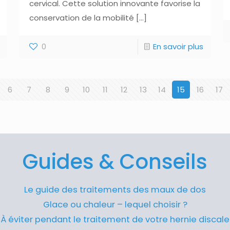
cervical. Cette solution innovante favorise la
conservation de la mobilité
[…]
0
En savoir plus
6
7
8
9
10
11
12
13
14
15
16
17
Guides & Conseils
Le guide des traitements des maux de dos
Glace ou chaleur – lequel choisir ?
À éviter pendant le traitement de votre hernie discale