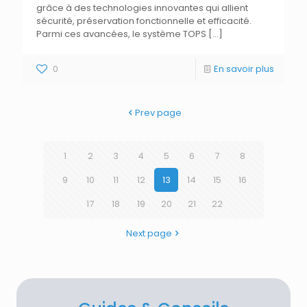
grâce à des technologies innovantes qui allient
sécurité, préservation fonctionnelle et efficacité.
Parmi ces avancées, le système TOPS
[…]
0
En savoir plus
Prev page
1
2
3
4
5
6
7
8
9
10
11
12
13
14
15
16
17
18
19
20
21
22
Next page