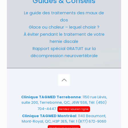
Guides & Conseils
Le guide des traitements des maux de
dos
Glace ou chaleur – lequel choisir ?
À éviter pendant le traitement de votre
hernie discale
Rapport spécial GRATUIT sur la
décompression neurovertébrale
Clinique TAGMED Terrebonne
: 1150 rue Lévis,
suite 200, Terrebonne, QC, J6W 5S6, Tél:
(450)
704-4447
Rendez-vous en ligne
Clinique TAGMED Montréal
: 1140 Beaumont,
Mont-Royal, QC, H3P 3E5, Tél:
1 (877) 672-9060
Rendez-vous en ligne