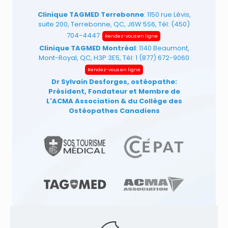
Clinique TAGMED Terrebonne
: 1150 rue Lévis,
suite 200, Terrebonne, QC, J6W 5S6, Tél:
(450)
704-4447
Rendez-vous en ligne
Clinique TAGMED Montréal
: 1140 Beaumont,
Mont-Royal, QC, H3P 3E5, Tél:
1 (877) 672-9060
Rendez-vous en ligne
Dr Sylvain Desforges, ostéopathe:
Président, Fondateur et Membre de
L'ACMA Association
& du Collège des
Ostéopathes Canadiens