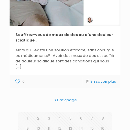
Souffrez-vous de maux de dos ou d’une douleur
sciatique…
Alors qu’il existe une solution efficace, sans chirurgie
ou médicaments? Avoir des maux de dos et souffrir
de douleur sciatique sont des conditions qui nous
[…]
0
En savoir plus
Prev page
1
2
3
4
5
6
7
8
9
10
11
12
13
14
15
16